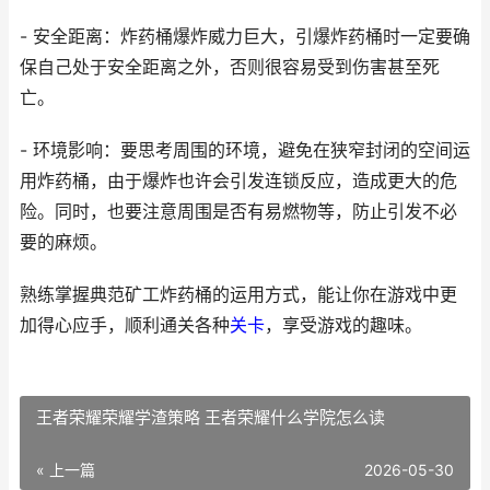
- 安全距离：炸药桶爆炸威力巨大，引爆炸药桶时一定要确
保自己处于安全距离之外，否则很容易受到伤害甚至死
亡。
- 环境影响：要思考周围的环境，避免在狭窄封闭的空间运
用炸药桶，由于爆炸也许会引发连锁反应，造成更大的危
险。同时，也要注意周围是否有易燃物等，防止引发不必
要的麻烦。
熟练掌握典范矿工炸药桶的运用方式，能让你在游戏中更
加得心应手，顺利通关各种
关卡
，享受游戏的趣味。
王者荣耀荣耀学渣策略 王者荣耀什么学院怎么读
« 上一篇
2026-05-30