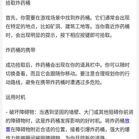
拾取炸药桶
首先，你需要在游戏场景中找到炸药桶。它们通常会出现
在特定的地点，比如矿洞、建筑工地等。当你靠近炸药桶
时，会出现明显的提示，按下相应按键即可拾取。
炸药桶的携带
成功拾取后，炸药桶会出现在你的道具栏中。你可以随时
切换查看，而且它会跟随你移动。要注意合理规划你的行
动路线，避免在携带炸药桶时遭遇过多危险。
运用时机
- 破坏障碍物：当遇到坚固的墙壁、大门或其他阻碍你前进
的障碍物时，这是炸药桶发挥影响的好时机。将炸药桶
放
置
在障碍物附近合适的位置，接着引爆炸药桶，强大的爆
炸力能够瞬间摧毁障碍物，为你开辟新的道路。