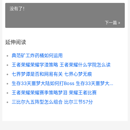
没有了！
下一篇 »
延伸阅读
典范矿工炸药桶如何运用
王者荣耀荣耀学渣策略 王者荣耀什么学院怎么读
七界梦谭是否和网易有关 七界心梦无痕
生存33天噩梦大陆如何打Boss 生存33天噩梦大陆逝者之村
王者荣耀荣耀赛季策略梦泪 荣耀王者比赛
三比尔九五阵型怎么组合 比尔三节57分