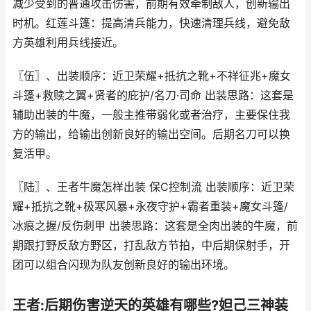
减少受到的普通攻击伤害，前期有效牵制敌人，创新输出
时机。红莲斗篷：提高清兵能力，快速清理兵线，避免敌
方英雄利用兵线接近。
〖伍〗、出装顺序：近卫荣耀+抵抗之靴+不祥征兆+魔女
斗篷+救赎之翼+贤者的庇护/名刀·司命 出装思路：这套是
辅助出装的牛魔，一般主推带弱化或者治疗，主要保住我
方的输出，给输出创新良好的输出空间。后期名刀可以换
复活甲。
〖陆〗、王者牛魔怎样出装 保C控制流 出装顺序：近卫荣
耀+抵抗之靴+极寒风暴+永夜守护+霸者重装+魔女斗篷/
冰痕之握/反伤刺甲 出装思路：这套是全肉出装的牛魔，前
期跟打野反敌方野区，打乱敌方节拍，中后期保射手，开
团可以组合闪现为队友创新良好的输出环境。
王者:后期伤害逆天的英雄有哪些?妲己三神装