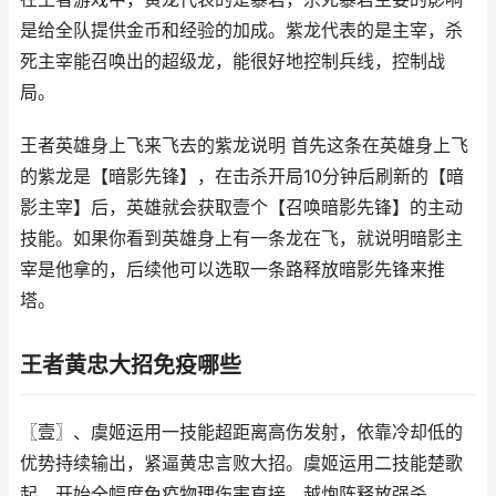
是给全队提供金币和经验的加成。紫龙代表的是主宰，杀
死主宰能召唤出的超级龙，能很好地控制兵线，控制战
局。
王者英雄身上飞来飞去的紫龙说明 首先这条在英雄身上飞
的紫龙是【暗影先锋】，在击杀开局10分钟后刷新的【暗
影主宰】后，英雄就会获取壹个【召唤暗影先锋】的主动
技能。如果你看到英雄身上有一条龙在飞，就说明暗影主
宰是他拿的，后续他可以选取一条路释放暗影先锋来推
塔。
王者黄忠大招免疫哪些
〖壹〗、虞姬运用一技能超距离高伤发射，依靠冷却低的
优势持续输出，紧逼黄忠言败大招。虞姬运用二技能楚歌
起，开始全幅度免疫物理伤害直接，越炮阵释放强杀。