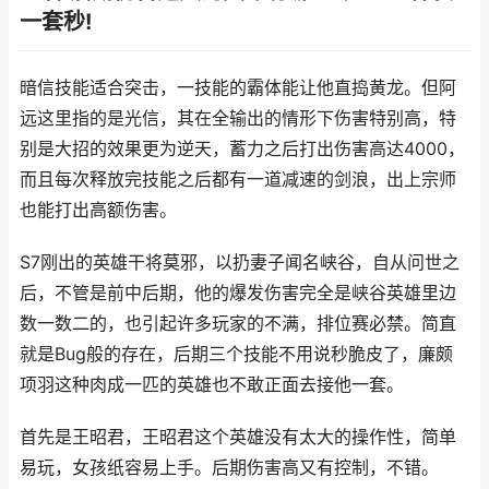
一套秒!
暗信技能适合突击，一技能的霸体能让他直捣黄龙。但阿
远这里指的是光信，其在全输出的情形下伤害特别高，特
别是大招的效果更为逆天，蓄力之后打出伤害高达4000，
而且每次释放完技能之后都有一道减速的剑浪，出上宗师
也能打出高额伤害。
S7刚出的英雄干将莫邪，以扔妻子闻名峡谷，自从问世之
后，不管是前中后期，他的爆发伤害完全是峡谷英雄里边
数一数二的，也引起许多玩家的不满，排位赛必禁。简直
就是Bug般的存在，后期三个技能不用说秒脆皮了，廉颇
项羽这种肉成一匹的英雄也不敢正面去接他一套。
首先是王昭君，王昭君这个英雄没有太大的操作性，简单
易玩，女孩纸容易上手。后期伤害高又有控制，不错。