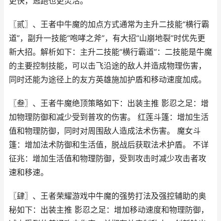
更快，逃跑也更灵活。
〖贰〗、王者中牛魔的加点方式通常为主升二技能“横行霸
道”，副升一技能“咆哮之斧”，有大招“山崩地裂”时优先更
新大招。解析如下：主升二技能“横行霸道”：二技能是牛魔
的主要控制技能，可以击飞沿途的敌人并造成物理伤害，
同时还能为途径上的友方英雄施加护盾和移动速度加成。
〖叁〗、王者牛魔绝顶策略如下：出装主推 影忍之足：增
加物理防御和减少受到普攻的伤害。 红莲斗篷：增加生活
值和物理防御，同时对周围敌人造成法术伤害。 魔女斗
篷：增加法术防御和生活值，脱战后获取法术护盾。 不详
征兆：增加生活值和物理防御，受到攻击时减少攻击者攻
速和移速。
〖肆〗、王者荣耀游戏中牛魔的强势打法及强控辅助的奥
秘如下：出装主推 影忍之足：增加移动速度和物理防御，