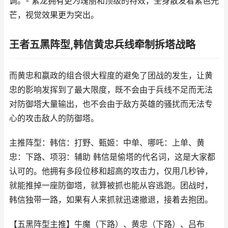
调。- 紫龙拥有更为瑰丽和顶级的特效，全身散发着紫色光
芒，视觉效果更为突出。
王者五黑阵型,韩信黄忠兵线牵制拆塔战略
而黄忠和嬴政的组合很大程度的避免了团战的发生，让黄
忠的影响发挥到了最大限度，既不会由于兵线不足而无法
对防御塔大量输出，也不会由于敌方英雄的骚扰而无法专
心的攻击敌人的防御塔。
主推阵型：韩信：打野、甄姬：中单、哪吒：上单、黄
忠：下路、项羽：辅助 韩信是偷塔的代名词，这是大家都
认可的。他拥有多段位移和超高的攻击力，仅用几秒钟，
就能推掉一座防御塔，就算被抓也能从容逃跑。团战时，
韩信独带一路，如果有人来抓就迅速撤退，接着去抱团。
【五黑阵型主推】牛魔（下路）、黄忠（下路）、吕布