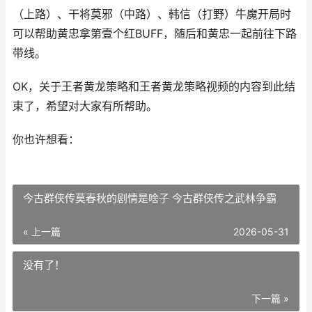
（上路）、干将莫邪（中路）、韩信（打野）牛魔开局时
可以帮助黄忠拿第壹个红BUFF，随后和黄忠一起前往下路
带线。
OK，关于王者黄龙策略和王者黄龙策略视频的内容到此结
束了，希望对大家有所帮助。
你也许想看：
今古群侠传莫春秋的剧情是啥子 今古群侠传之武林争霸
« 上一篇
2026-05-31
没有了！
下一篇 »