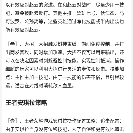
以有效应对赵云的突进。在和赵云对战时，尽量少用一技
能，避免被赵云反打。其他主推：鲁班七号、狄仁杰、马
可波罗、公孙离等，这些英雄通过净化技能或半肉出装也
能有效应对赵云。
〖叁〗、大招：大招触发树神束缚，期间免疫控制，并打
出两发普攻，同时增加攻速。大招不仅可以用来输出，还
可以在决定因素时刻躲避控制技能，实现控制抵消。操作
细腻的玩家可以利用大招进行灵活的走位和反击。技能加
点：主推主加一技能，由于一技能的伤害不俗，且射程较
远，适合在对线时消耗敌人血量。
王者安琪拉策略
〖壹〗、王者荣耀游戏安琪拉操作配置策略：追击配置：
由于安琪拉自身没有位移技能，为了自保和更有效地追击