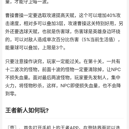
量，才能守卫每一波。
曹操曹操一定要选取攻速提高天赋，这个可以增加40%攻
击速度，相对多可以叠加3层，攻速曹操这关特别好用，另
外还要选球天赋，也就是伤害球，伤害球是英雄身边环绕
的，可以对敌人造成单次百分比伤害（5%当前生活值），
能量球可以叠加，上限是3个。
只要注意操作诀窍，玩家一定能过关。在第十关，一共有
十二波次的怪物，前面十波的怪物一定要清除掉，让NPC
不损失血量。面对最后两波怪物，玩家要先发制人，集中
火力，将怪物秒杀，这样，NPC即使损失血量，也不会降
到零。
王者新人如何玩?
〖壹〗、首先打开手机上的王者APP。在登陆界面可以选