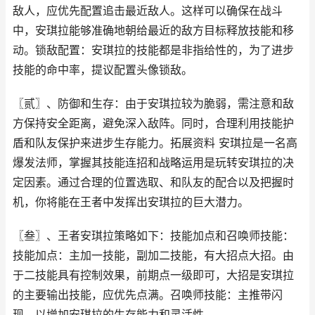
敌人，应优先配置追击最近敌人。这样可以确保在战斗
中，安琪拉能够准确地朝给最近的敌方目标释放技能和移
动。锁敌配置：安琪拉的技能都是非指给性的，为了进步
技能的命中率，提议配置头像锁敌。
〖贰〗、防御和生存：由于安琪拉较为脆弱，需注意和敌
方保持安全距离，避免深入敌阵。同时，合理利用技能护
盾和队友保护来进步生存能力。拓展资料 安琪拉是一名高
爆发法师，掌握其技能连招和战略运用是玩转安琪拉的决
定因素。通过合理的位置选取、和队友的配合以及把握时
机，你将能在王者中发挥出安琪拉的巨大潜力。
〖叁〗、王者安琪拉策略如下：技能加点和召唤师技能：
技能加点：主加一技能，副加二技能，有大招点大招。由
于二技能具有控制效果，前期点一级即可，大招是安琪拉
的主要输出技能，应优先点满。召唤师技能：主推带闪
现，以增加安琪拉的生存能力和灵活性。