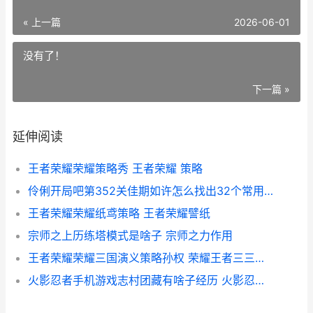
« 上一篇
2026-06-01
没有了！
下一篇 »
延伸阅读
王者荣耀荣耀策略秀 王者荣耀 策略
伶俐开局吧第352关佳期如许怎么找出32个常用字
王者荣耀荣耀纸鸢策略 王者荣耀譬纸
宗师之上历练塔模式是啥子 宗师之力作用
王者荣耀荣耀三国演义策略孙权 荣耀王者三三木头笔趣阁
火影忍者手机游戏志村团藏有啥子经历 火影忍者手机游戏补帧app