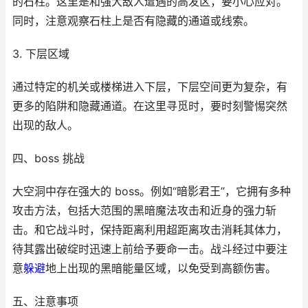
的石柱。这里是和强大敌人遭遇的高发区，要小心应对。
同时，注意观察石柱上是否有隐藏的通道或线索。
3. 下层区域
通过特定的机关或楼梯进入下层，下层空间更为复杂，有
更多的陷阱和隐藏通道。在这里寻觅时，要时刻警惕突然
出现的敌人。
四、boss 挑战
大空洞中存在强大的 boss。例如“暗影君王”，它拥有多种
攻击方法，包括大范围的黑暗魔法攻击和近身的强力斩
击。和它战斗时，保持距离利用超距离攻击消耗其体力，
待其露出破绽时迅速上前给予要命一击。战斗经过中要注
意
躲避
地上出现的黑暗能量区域，以免受到高额伤害。
五、注意事项