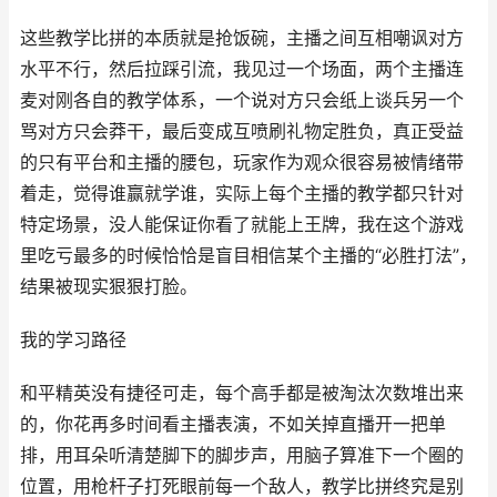
这些教学比拼的本质就是抢饭碗，主播之间互相嘲讽对方
水平不行，然后拉踩引流，我见过一个场面，两个主播连
麦对刚各自的教学体系，一个说对方只会纸上谈兵另一个
骂对方只会莽干，最后变成互喷刷礼物定胜负，真正受益
的只有平台和主播的腰包，玩家作为观众很容易被情绪带
着走，觉得谁赢就学谁，实际上每个主播的教学都只针对
特定场景，没人能保证你看了就能上王牌，我在这个游戏
里吃亏最多的时候恰恰是盲目相信某个主播的“必胜打法”，
结果被现实狠狠打脸。
我的学习路径
和平精英没有捷径可走，每个高手都是被淘汰次数堆出来
的，你花再多时间看主播表演，不如关掉直播开一把单
排，用耳朵听清楚脚下的脚步声，用脑子算准下一个圈的
位置，用枪杆子打死眼前每一个敌人，教学比拼终究是别