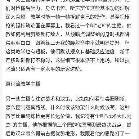
们对枪械后坐力、身法卡位、听声辨位这些基本功的理解
深入骨髓，教学时能一帧一帧拆解自己的操作，甚至把压
枪的鼠标轨迹画在屏幕上，我看过一个叫“老K”的主播，他
教如何利用斜坡反打敌人，从预瞄点调整到闪身时机都讲
得明明白白，跟着练三天我的腰射命中率就明显提升，但
这类教学也有短板，他们默认观众有基础反应速度，新手
连移动靶都打不稳时，这些细节根本派不上用场，所以技
术流只适合有一定水平的玩家进阶。
意识流教学主播
另一些主播专注讲战术和决策，比如如何看待毒圈刷新、
怎么控制载具路线、什么时候该劝架什么时候该苟，这种
教学比单纯练枪更有长远价值，我记得有个叫“战术大师阿
杰”的主播，他能根据前三个圈的位置预测最终决战点，然
后教观众怎么提前占据优势地形，我跟着他的思路打了一