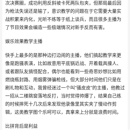
次决赛圈，成功利用反斜坡卡死两队包夹，但那局最后因
为枪法失误还是输了，意识教学的问题在于它需要大量实
战积累来内化，光听不练等于纸上谈兵，而且很多主播为
了节目效果会编造一些极端情况对新手反而有害。
娱乐效果教学主播
快手上最多的是那种边打边闹的主播，他们搞起教学来更
像是跑骚表演，比如故意用平底锅近战、开着载具撞人、
或者跟队友搞怪配合，偶尔也能看到一些奇思妙想比如用
燃烧瓶封路、用烟雾弹骗枪线，但大部分时间他们只是在
刷礼物和互动，我曾经迷过一个叫“骚皮皮”的主播，他教过
一招从二楼跳窗落地反打，当时觉得帅爆了，结果自己练
的时候摔死十几次后来发现他录像里其实夹了慢动作剪
辑，这类教学图个乐呵可以，真拿来上分就是浪费时间。
比拼背后是利益