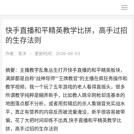
快手直播和平精英教学比拼，高手过招
的生存法则
作者：
青沐
•
更新时间：2026-06-03
摘要：主播教学乱象丛生打开快手直播的和平精英板块，
满屏都是自称“战神导师”“王牌教官”的主播在疯狂秀操作和
教学视频，我一个玩了五年游戏的老人看得直摇头，很多
所谓教学纯粹是糊弄新手，比如教人跳伞刚枪却连基本的
地图落点都不分析，或者用剪辑后的杀人集锦冒充实战水
平，真正有营养的内容反而被流量淹没，新手很容易被带
偏，花了大把时间却练不出真,快手直播和平精英教学比
拼，高手过招的生存法则