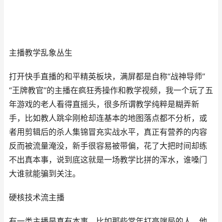
主播教学乱象丛生
打开快手直播的和平精英板块，满屏都是自称“战神导师”
“王牌教官”的主播在疯狂秀操作和教学视频，我一个玩了五
年游戏的老人看得直摇头，很多所谓教学纯粹是糊弄新
手，比如教人跳伞刚枪却连基本的地图落点都不分析，或
者用剪辑后的杀人集锦冒充实战水平，真正有营养的内容
反而被流量淹没，新手很容易被带偏，花了大把时间却练
不出真本事，说到底这就是一场教学比拼的浑水，谁嗓门
大谁就能骗到关注。
硬核技术流主播
有一类主播是真有本事，比如那些常年打高端局的人，他