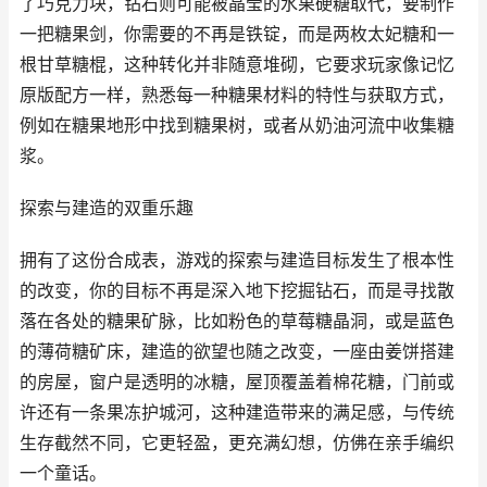
了巧克力块，钻石则可能被晶莹的水果硬糖取代，要制作
一把糖果剑，你需要的不再是铁锭，而是两枚太妃糖和一
根甘草糖棍，这种转化并非随意堆砌，它要求玩家像记忆
原版配方一样，熟悉每一种糖果材料的特性与获取方式，
例如在糖果地形中找到糖果树，或者从奶油河流中收集糖
浆。
探索与建造的双重乐趣
拥有了这份合成表，游戏的探索与建造目标发生了根本性
的改变，你的目标不再是深入地下挖掘钻石，而是寻找散
落在各处的糖果矿脉，比如粉色的草莓糖晶洞，或是蓝色
的薄荷糖矿床，建造的欲望也随之改变，一座由姜饼搭建
的房屋，窗户是透明的冰糖，屋顶覆盖着棉花糖，门前或
许还有一条果冻护城河，这种建造带来的满足感，与传统
生存截然不同，它更轻盈，更充满幻想，仿佛在亲手编织
一个童话。