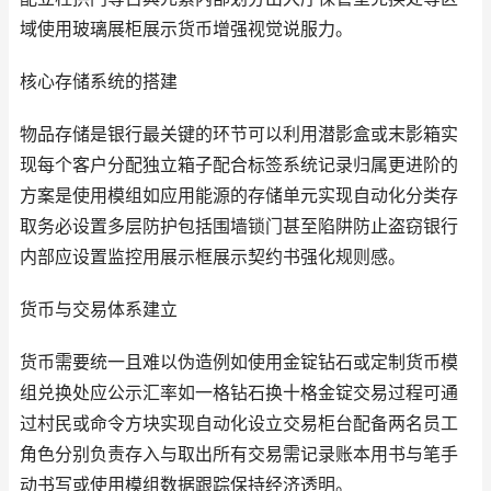
域使用玻璃展柜展示货币增强视觉说服力。
核心存储系统的搭建
物品存储是银行最关键的环节可以利用潜影盒或末影箱实
现每个客户分配独立箱子配合标签系统记录归属更进阶的
方案是使用模组如应用能源的存储单元实现自动化分类存
取务必设置多层防护包括围墙锁门甚至陷阱防止盗窃银行
内部应设置监控用展示框展示契约书强化规则感。
货币与交易体系建立
货币需要统一且难以伪造例如使用金锭钻石或定制货币模
组兑换处应公示汇率如一格钻石换十格金锭交易过程可通
过村民或命令方块实现自动化设立交易柜台配备两名员工
角色分别负责存入与取出所有交易需记录账本用书与笔手
动书写或使用模组数据跟踪保持经济透明。