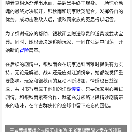
随着真相逐渐浮出水面，幕后黑手终于现身。一场惊心动
魄的最终对决展开，银秋雨和玩家默契配合，发挥各自的
优势。成功击败敌人后，银秋雨家族的冤屈得以昭雪。
为了感谢玩家的帮助，银秋雨会赠送珍贵的道具或武功宝
典。同时，她也会决定追随玩家，一同在江湖中闯荡，开
始新的
冒险
篇章。
在后续的剧情中，银秋雨会在玩家遇到困难时提供有力支
持，无论是解谜、战斗还是应对江湖纷争，她都能发挥重
要影响。玩家和银秋雨的互动不断增加，情感也日益深
厚，共同书写着属于他们的江湖
传奇
。只要玩家用心尝试
剧情，和银秋雨紧密合作，就能充分领略这段精妙剧情带
来的趣味，在今古群侠传的全球中留下难忘的回忆。
王者荣耀荣耀之克隆英雄策略 王者荣耀荣耀之章在线观看