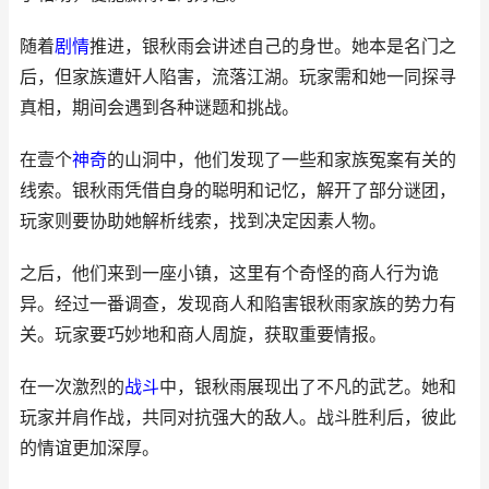
随着
剧情
推进，银秋雨会讲述自己的身世。她本是名门之
后，但家族遭奸人陷害，流落江湖。玩家需和她一同探寻
真相，期间会遇到各种谜题和挑战。
在壹个
神奇
的山洞中，他们发现了一些和家族冤案有关的
线索。银秋雨凭借自身的聪明和记忆，解开了部分谜团，
玩家则要协助她解析线索，找到决定因素人物。
之后，他们来到一座小镇，这里有个奇怪的商人行为诡
异。经过一番调查，发现商人和陷害银秋雨家族的势力有
关。玩家要巧妙地和商人周旋，获取重要情报。
在一次激烈的
战斗
中，银秋雨展现出了不凡的武艺。她和
玩家并肩作战，共同对抗强大的敌人。战斗胜利后，彼此
的情谊更加深厚。