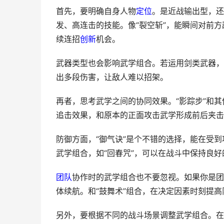
首先，要明确自身人物
定位
。是近战输出型，还
发、高连击的技能。像“裂空斩”，能瞬间对前
续连招
创新
机会。
武器类型也会影响武学组合。若运用剑类武器，
出多段伤害，让敌人难以招架。
再者，思考武学之间的协同效果。“影踪步”和
追击效果，和原本的正面攻击武学形成前后夹击
防御方面，“御气诀”是个不错的选择，能在受
武学组合，如“回春咒”，可以在战斗中保持良好
团队
协作时的武学组合也不要忽视。如果你是团
体续航。和“鼓舞术”组合，在决定因素时刻提
另外，要根据不同的战斗场景调整武学组合。在