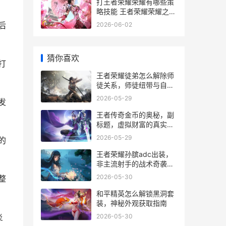
打王者荣耀荣耀有哪些策
略技能 王者荣耀荣耀之章
命运篇
后
2026-06-02
猜你喜欢
打
王者荣耀徒弟怎么解除师
徒关系，师徒纽带与自由
之路的抉择
2026-05-29
发
王者传奇金币的奥秘，副
标题，虚拟财富的真实力
量
2026-05-29
的
王者荣耀孙膑adc出装，
非主流射手的战术奇袭副
标题
2026-05-30
整
和平精英怎么解锁黑洞套
装，神秘外观获取指南
炎
2026-05-30