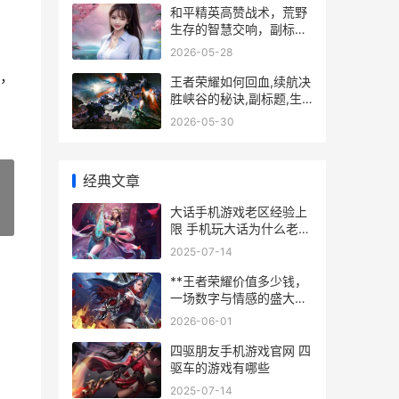
和平精英高赞战术，荒野
生存的智慧交响，副标
题，从莽夫到战术大师的
2026-05-28
蜕变之路
，
王者荣耀如何回血,续航决
胜峡谷的秘诀,副标题,生
存之道与翻盘之机
2026-05-30
经典文章
大话手机游戏老区经验上
»
限 手机玩大话为什么老掉
线
2025-07-14
**王者荣耀价值多少钱，
一场数字与情感的盛大博
弈**
2026-06-01
四驱朋友手机游戏官网 四
驱车的游戏有哪些
2025-07-14