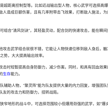
是超距离控制型等。比如近战输出型人物，核心武学可选择高爆
方敌人造成巨额伤害，且有几率附带击飞效果，打断敌人施法，为
可组合“清风剑诀”，其轻盈灵动，配合剑的快速攻击，能在瞬间
其他攻击武学组合就很不错，它能让人物快速位移到敌人身后，触
之势，大大提高输出效率。
到攻击时短暂提高自身防御力，减少伤害。同时，和具有回血效果
的
生存
能力。
队辅助人物，“聚灵阵”能为队友提供大量的内力回复，增强团队
高队友的攻击力和防御力，扭转战局。
狭窄地形的战斗中，可选择范围较小但爆用劲强的武学，如“爆