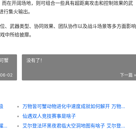
。而在开阔场地，则可组合一些具有超距离攻击和控制效果的武
队进行集火输出。
位、武器类型、协同效果、团队协作以及战斗场景等多方面影响
戏中所给披靡。
可蟹
没有了！
-06-02
下一篇 
极
万物皆可蟹动物进化中速度成就如何解开 万物皆可蟹动物进化手机版下载
仙遇双人竞技赛事是啥子
打王者荣耀荣耀有哪些策略技能 王者荣耀荣耀之章命运篇
艾尔登法环黑夜君临大空洞地图有啥子 艾尔登法环黑夜君临是单机游戏吗