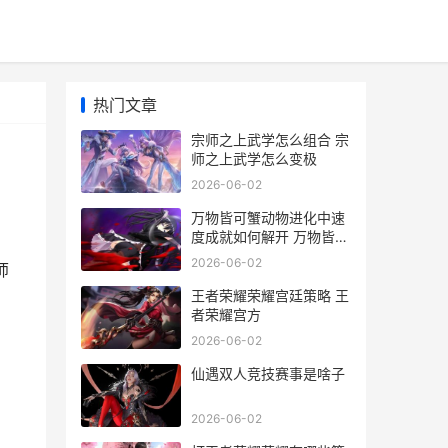
热门文章
宗师之上武学怎么组合 宗
师之上武学怎么变极
2026-06-02
万物皆可蟹动物进化中速
度成就如何解开 万物皆可
蟹动物进化手机版下载
2026-06-02
师
王者荣耀荣耀宫廷策略 王
者荣耀宫方
2026-06-02
仙遇双人竞技赛事是啥子
2026-06-02